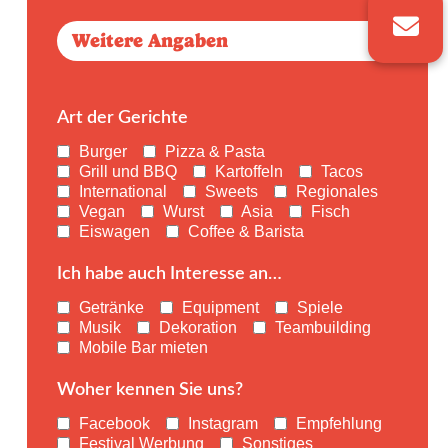
Weitere Angaben
Art der Gerichte
Burger
Pizza & Pasta
Grill und BBQ
Kartoffeln
Tacos
International
Sweets
Regionales
Vegan
Wurst
Asia
Fisch
Eiswagen
Coffee & Barista
Ich habe auch Interesse an…
Getränke
Equipment
Spiele
Musik
Dekoration
Teambuilding
Mobile Bar mieten
Woher kennen Sie uns?
Facebook
Instagram
Empfehlung
Festival Werbung
Sonstiges