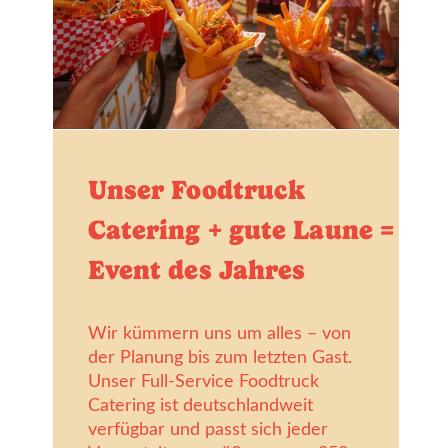
Unser Foodtruck
Catering + gute Laune =
Event des Jahres
Wir kümmern uns um alles – von
der Planung bis zum letzten Gast.
Unser Full-Service Foodtruck
Catering ist deutschlandweit
verfügbar und passt sich jeder