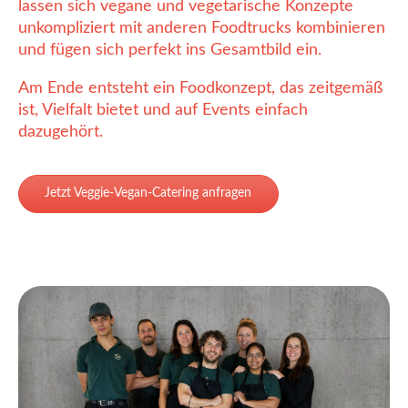
lassen sich vegane und vegetarische Konzepte
unkompliziert mit anderen Foodtrucks kombinieren
und fügen sich perfekt ins Gesamtbild ein.
Am Ende entsteht ein Foodkonzept, das zeitgemäß
ist, Vielfalt bietet und auf Events einfach
dazugehört.
Jetzt Veggie-Vegan-Catering anfragen