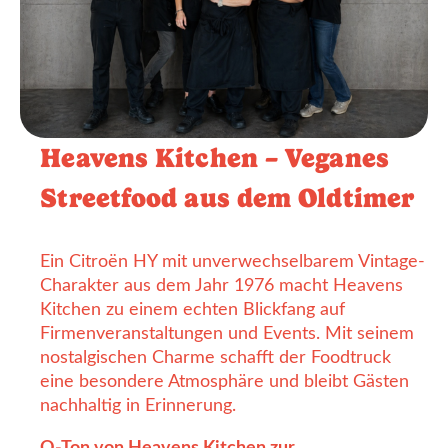
Heavens Kitchen – Veganes
Streetfood aus dem Oldtimer
Ein Citroën HY mit unverwechselbarem Vintage-
Charakter aus dem Jahr 1976 macht Heavens
Kitchen zu einem echten Blickfang auf
Firmenveranstaltungen und Events. Mit seinem
nostalgischen Charme schafft der Foodtruck
eine besondere Atmosphäre und bleibt Gästen
nachhaltig in Erinnerung.
O-Ton von Heavens Kitchen zur