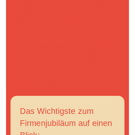
Ein Firmenjubiläum soll beeindrucken – aber nicht
in Stress ausarten. Genau deshalb übernehmen wir
die komplette Planung, Organisation und
Umsetzung für euch.
Von der ersten Idee über die Auswahl der
passenden Foodtrucks bis hin zu Servicepersonal,
Mobiliar und Technik bekommt ihr bei uns alles aus
einer Hand. Ihr habt nur einen Ansprechpartner
und könnt euch darauf verlassen, dass jedes Detail
funktioniert.
So könnt ihr euch voll und ganz auf euer Jubiläum,
eure Gäste und die gemeinsame Zeit konzentrieren.
Das Wichtigste zum
Firmenjubiläum auf einen