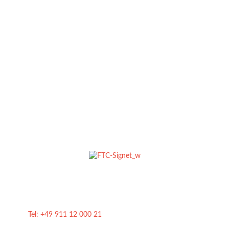
Foodtruck‑Catering – Professionelles
Streetfood‑Catering in ganz Deutschland:
Wir sind dein Partner für frisches Streetfood und
professionelles Foodtruck‑Catering für Firmenfeiern,
Messen, Roadshows, Weihnachtsfeiern und Events
jeder Art. Unser engagiertes Team sorgt
deutschlandweit für ein kulinarisches Highlight für
deine Gäste.
Kontakt
Tel: +49 911 12 000 21