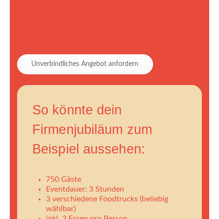
organisieren lassen und gleichzeitig ein echtes
Highlight schaffen? Dann sendet uns jetzt eure
Anfrage – wir entwickeln ein individuelles Konzept
für euren besonderen Anlass.
Unverbindliches Angebot anfordern
So könnte dein
Firmenjubiläum zum
Beispiel aussehen:
750 Gäste
Eventdauer: 3 Stunden
3 verschiedene Foodtrucks (beliebig
wählbar)
inkl. 2 Essen pro Person