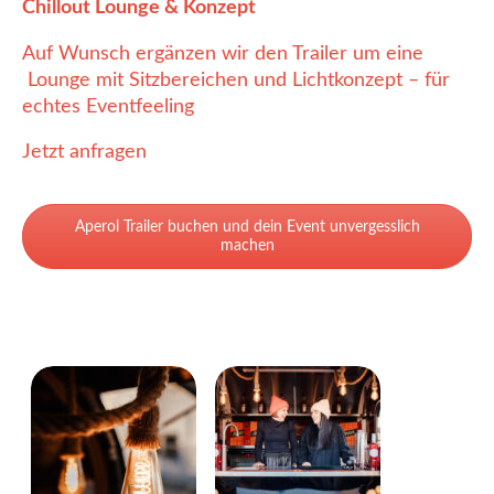
Chillout Lounge & Konzept
Auf Wunsch ergänzen wir den Trailer um eine
Lounge mit Sitzbereichen und Lichtkonzept – für
echtes Eventfeeling
Jetzt anfragen
Aperol Trailer buchen und dein Event unvergesslich
machen