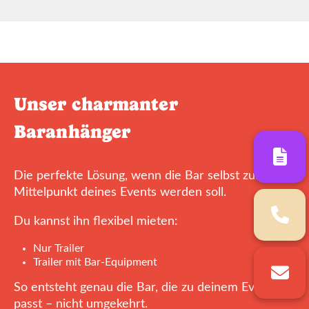
Unser charmanter
Baranhänger
Die perfekte Lösung, wenn die Bar selbst zum
Mittelpunkt deines Events werden soll.
Du kannst ihn flexibel mieten:
Nur Trailer
Trailer mit Bar-Equipment
So entsteht genau die Bar, die zu deinem Event
passt – nicht umgekehrt.