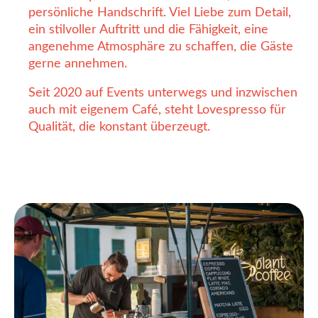
persönliche Handschrift. Viel Liebe zum Detail,
ein stilvoller Auftritt und die Fähigkeit, eine
angenehme Atmosphäre zu schaffen, die Gäste
gerne annehmen.
Seit 2020 auf Events unterwegs und inzwischen
auch mit eigenem Café, steht Lovespresso für
Qualität, die konstant überzeugt.