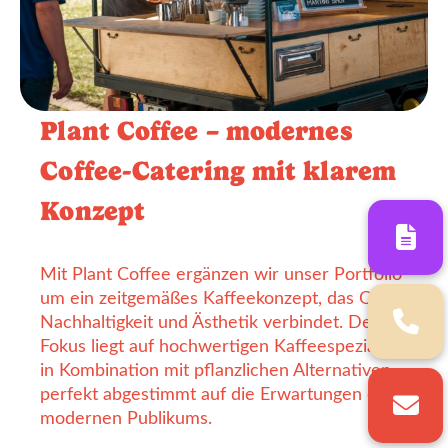
Plant Coffee – modernes
Coffee-Catering mit klarem
Konzept
Mit Plant Coffee ergänzen wir unser Portfolio
um ein zeitgemäßes Kaffeekonzept, das Qualität,
Nachhaltigkeit und Ästhetik verbindet. Der
Fokus liegt auf hochwertigen Kaffeespezialitäten
in Kombination mit pflanzlichen Alternativen –
perfekt abgestimmt auf die Erwartungen eines
modernen Publikums.