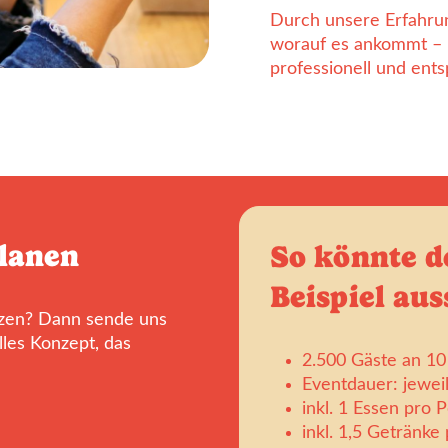
Durch unsere Erfahrun
worauf es ankommt – 
professionell und ents
planen
So könnte 
Beispiel aus
tzen? Dann sende uns
elles Konzept, das
2.500 Gäste an 10
Eventdauer: jewei
inkl. 1 Essen pro 
inkl. 1,5 Getränke