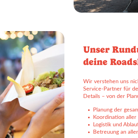
Unser Rundu
deine Road
Wir verstehen uns nich
Service-Partner für d
Details – von der Pla
Planung der gesa
Koordination aller
Logistik und Ablau
Betreuung an alle