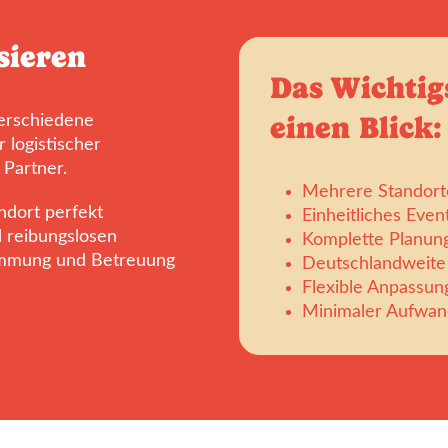
sieren
Das Wichtig
einen Blick:
verschiedene
 logistischer
 Partner.
Mehrere Standort
ndort perfekt
Einheitliches Eve
d reibungslosen
Komplette Planung
timmung und Betreuung
Deutschlandweit
Flexible Anpassung
Minimaler Aufwand