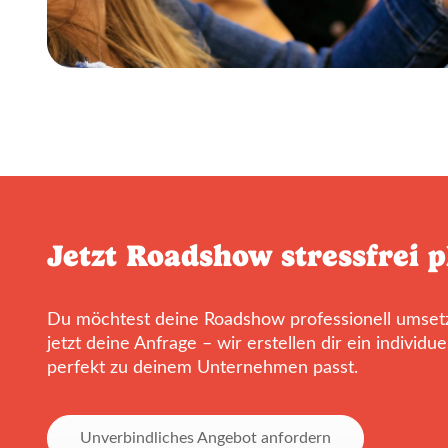
Jetzt Roadshow stressfrei 
Du möchtest deine Roadshow professionell umse
jetzt deine Anfrage – wir erstellen dir ein individu
perfekt zu deinem Unternehmen passt.
Unverbindliches Angebot anfordern