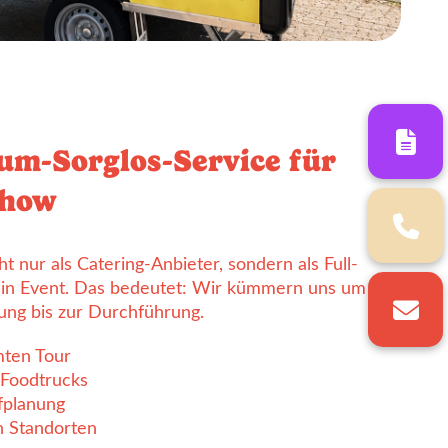
m-Sorglos-Service für
show
t nur als Catering-Anbieter, sondern als Full-
ein Event. Das bedeutet: Wir kümmern uns um alle
nung bis zur Durchführung.
mten Tour
 Foodtrucks
fplanung
n Standorten