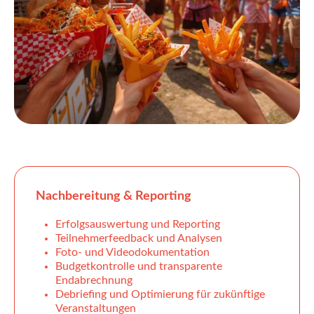
Nachbereitung & Reporting
Erfolgsauswertung und Reporting
Teilnehmerfeedback und Analysen
Foto- und Videodokumentation
Budgetkontrolle und transparente
Endabrechnung
Debriefing und Optimierung für zukünftige
Veranstaltungen