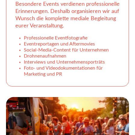
Besondere Events verdienen professionelle
Erinnerungen. Deshalb organisieren wir auf
Wunsch die komplette mediale Begleitung
eurer Veranstaltung.
Professionelle Eventfotografie
Eventreportagen und Aftermovies
Social-Media-Content für Unternehmen
Drohnenaufnahmen
Interviews und Unternehmensporträts
Foto- und Videodokumentationen für
Marketing und PR