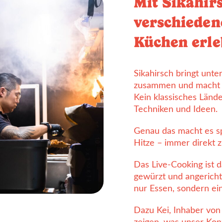
Mit Sikahir
verschieden
Küchen erl
Sikahirsch bringt unte
zusammen und macht da
Kein klassisches Länd
Techniken und Ideen.
Genau das macht es sp
Hitze – immer direkt 
Das Live-Cooking ist d
gewürzt und angericht
nur Essen, sondern ein
Dazu Kei, Inhaber von