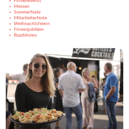
Firmenevents
Messen
Sommerfeste
Mitarbeiterfeste
Weihnachtsfeiern
Firmenjubiläen
Roadshows