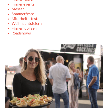
Firmenevents
Messen
Sommerfeste
Mitarbeiterfeste
Weihnachtsfeiern
Firmenjubiläen
Roadshows