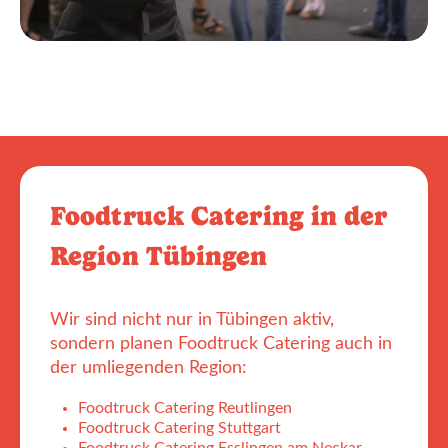
Foodtruck Catering in der
Region Tübingen
Wir sind nicht nur in Tübingen aktiv,
sondern planen Foodtruck Catering auch in
der umliegenden Region:
Foodtruck Catering Reutlingen
Foodtruck Catering Stuttgart