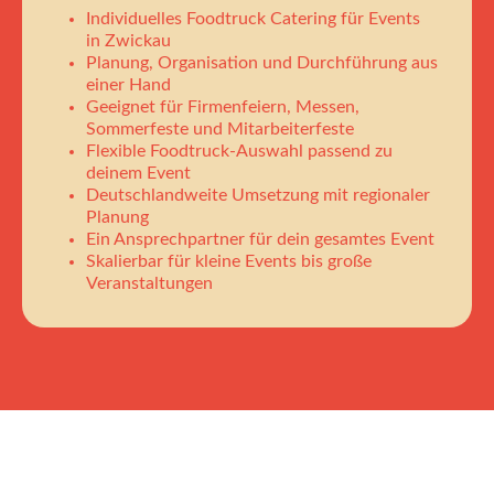
Individuelles Foodtruck Catering für Events
in Zwickau
Planung, Organisation und Durchführung aus
einer Hand
Geeignet für Firmenfeiern, Messen,
Sommerfeste und Mitarbeiterfeste
Flexible Foodtruck-Auswahl passend zu
deinem Event
Deutschlandweite Umsetzung mit regionaler
Planung
Ein Ansprechpartner für dein gesamtes Event
Skalierbar für kleine Events bis große
Veranstaltungen