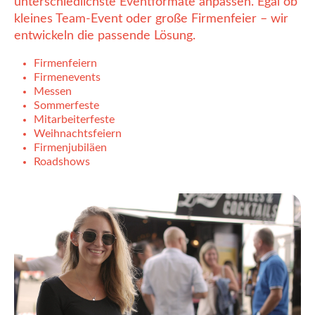
unterschiedlichste Eventformate anpassen. Egal ob
kleines Team-Event oder große Firmenfeier – wir
entwickeln die passende Lösung.
Firmenfeiern
Firmenevents
Messen
Sommerfeste
Mitarbeiterfeste
Weihnachtsfeiern
Firmenjubiläen
Roadshows