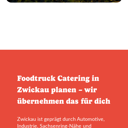
Foodtruck Catering in
Zwickau planen – wir
übernehmen das für dich
Zwickau ist geprägt durch Automotive,
Industrie, Sachsenring-Nähe und