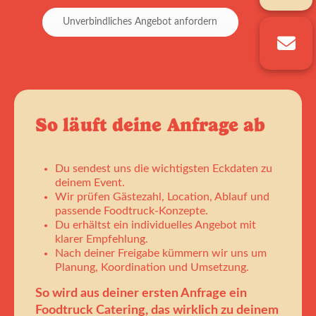
Unverbindliches Angebot anfordern
So läuft deine Anfrage ab
Du sendest uns die wichtigsten Eckdaten zu
deinem Event.
Wir prüfen Gästezahl, Location, Ablauf und
passende Foodtruck-Konzepte.
Du erhältst ein individuelles Angebot mit
klarer Empfehlung.
Nach deiner Freigabe kümmern wir uns um
Planung, Koordination und Umsetzung.
So wird aus deiner ersten Anfrage ein
Foodtruck Catering, das wirklich zu deinem