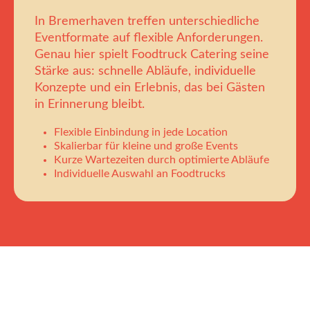
In Bremerhaven treffen unterschiedliche
Eventformate auf flexible Anforderungen.
Genau hier spielt Foodtruck Catering seine
Stärke aus: schnelle Abläufe, individuelle
Konzepte und ein Erlebnis, das bei Gästen
in Erinnerung bleibt.
Flexible Einbindung in jede Location
Skalierbar für kleine und große Events
Kurze Wartezeiten durch optimierte Abläufe
Individuelle Auswahl an Foodtrucks