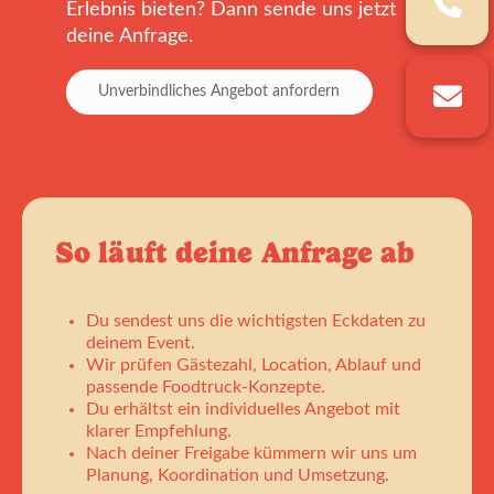
Erlebnis bieten? Dann sende uns jetzt
deine Anfrage.
Unverbindliches Angebot anfordern
So läuft deine Anfrage ab
Du sendest uns die wichtigsten Eckdaten zu
deinem Event.
Wir prüfen Gästezahl, Location, Ablauf und
passende Foodtruck-Konzepte.
Du erhältst ein individuelles Angebot mit
klarer Empfehlung.
Nach deiner Freigabe kümmern wir uns um
Planung, Koordination und Umsetzung.