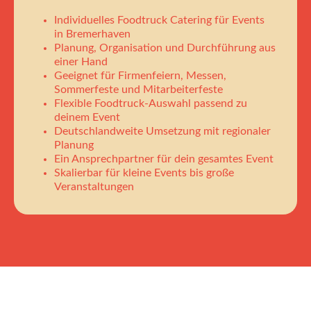
Individuelles Foodtruck Catering für Events
in Bremerhaven
Planung, Organisation und Durchführung aus
einer Hand
Geeignet für Firmenfeiern, Messen,
Sommerfeste und Mitarbeiterfeste
Flexible Foodtruck-Auswahl passend zu
deinem Event
Deutschlandweite Umsetzung mit regionaler
Planung
Ein Ansprechpartner für dein gesamtes Event
Skalierbar für kleine Events bis große
Veranstaltungen