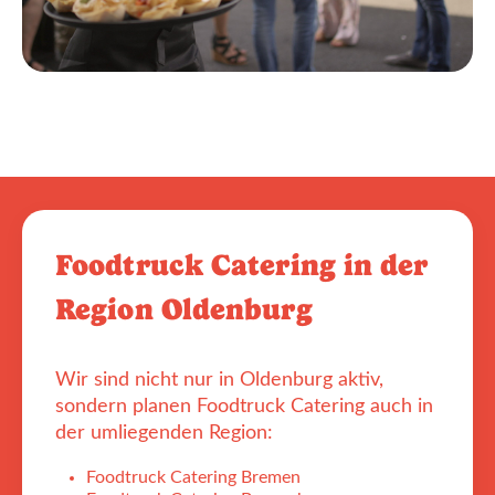
Foodtruck Catering in der
Region Oldenburg
Wir sind nicht nur in Oldenburg aktiv,
sondern planen Foodtruck Catering auch in
der umliegenden Region:
Foodtruck Catering Bremen