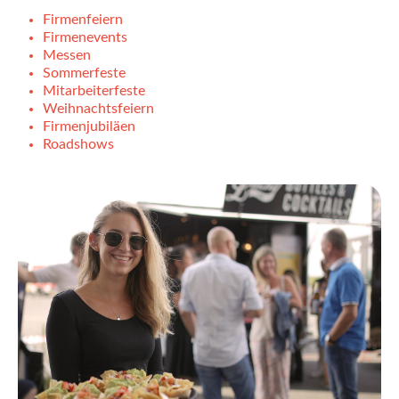
Firmenfeiern
Firmenevents
Messen
Sommerfeste
Mitarbeiterfeste
Weihnachtsfeiern
Firmenjubiläen
Roadshows