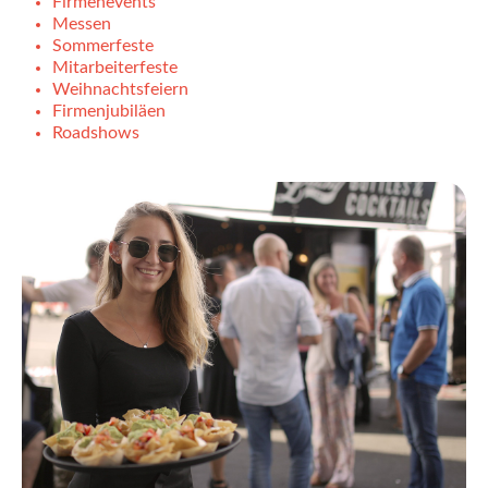
Firmenevents
Messen
Sommerfeste
Mitarbeiterfeste
Weihnachtsfeiern
Firmenjubiläen
Roadshows