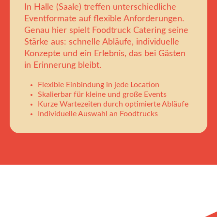
In Halle (Saale) treffen unterschiedliche
Eventformate auf flexible Anforderungen.
Genau hier spielt Foodtruck Catering seine
Stärke aus: schnelle Abläufe, individuelle
Konzepte und ein Erlebnis, das bei Gästen
in Erinnerung bleibt.
Flexible Einbindung in jede Location
Skalierbar für kleine und große Events
Kurze Wartezeiten durch optimierte Abläufe
Individuelle Auswahl an Foodtrucks