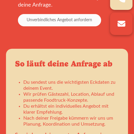
deine Anfrage.
Unverbindliches Angebot anfordern
So läuft deine Anfrage ab
Du sendest uns die wichtigsten Eckdaten zu
deinem Event.
Wir prüfen Gästezahl, Location, Ablauf und
passende Foodtruck-Konzepte.
Du erhältst ein individuelles Angebot mit
klarer Empfehlung.
Nach deiner Freigabe kümmern wir uns um
Planung, Koordination und Umsetzung.