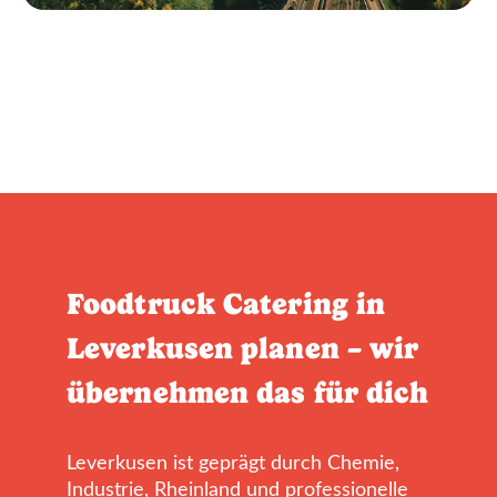
Foodtruck Catering in
Leverkusen planen – wir
übernehmen das für dich
Leverkusen ist geprägt durch Chemie,
Industrie, Rheinland und professionelle