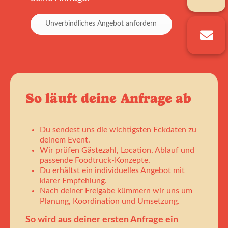
Unverbindliches Angebot anfordern
So läuft deine Anfrage ab
Du sendest uns die wichtigsten Eckdaten zu
deinem Event.
Wir prüfen Gästezahl, Location, Ablauf und
passende Foodtruck-Konzepte.
Du erhältst ein individuelles Angebot mit
klarer Empfehlung.
Nach deiner Freigabe kümmern wir uns um
Planung, Koordination und Umsetzung.
So wird aus deiner ersten Anfrage ein