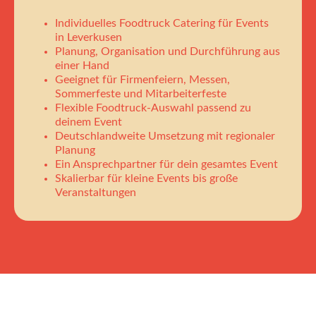
Individuelles Foodtruck Catering für Events
in Leverkusen
Planung, Organisation und Durchführung aus
einer Hand
Geeignet für Firmenfeiern, Messen,
Sommerfeste und Mitarbeiterfeste
Flexible Foodtruck-Auswahl passend zu
deinem Event
Deutschlandweite Umsetzung mit regionaler
Planung
Ein Ansprechpartner für dein gesamtes Event
Skalierbar für kleine Events bis große
Veranstaltungen