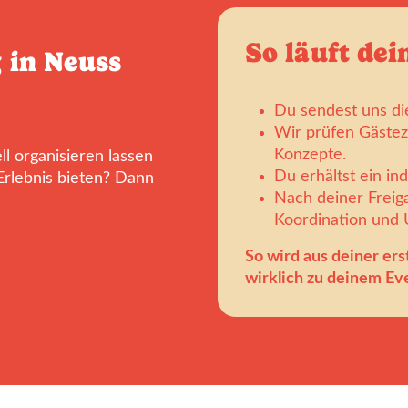
So läuft dei
 in Neuss
Du sendest uns di
Wir prüfen Gästez
Konzepte.
l organisieren lassen
Du erhältst ein in
Erlebnis bieten? Dann
Nach deiner Frei
Koordination und
So wird aus deiner ers
wirklich zu deinem Eve