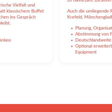
zu Gästezahl, Location
ische Vielfalt und
att klassischem Buffet
Auch die umliegende Re
chen ins Gespräch
Krefeld, Mönchengla
leibt.
Planung, Organisa
Abstimmung von Fo
Anlass
Deutschlandweite 
Optional erweiter
Equipment