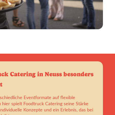
k Catering in Neuss besonders
t
schiedliche Eventformate auf flexible
hier spielt Foodtruck Catering seine Stärke
individuelle Konzepte und ein Erlebnis, das bei