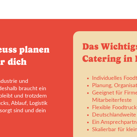
Das Wichtig
euss planen
Catering in 
r dich
Individuelles Food
ndustrie und
Planung, Organisa
eshalb braucht ein
Geeignet für Firm
 bleibt und trotzdem
Mitarbeiterfeste
cks, Ablauf, Logistik
Flexible Foodtruc
sorgt sind und dein
Deutschlandweite 
Ein Ansprechpartn
Skalierbar für kle