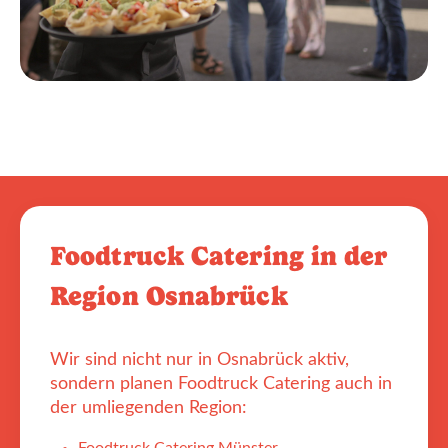
Foodtruck Catering in der
Region Osnabrück
Wir sind nicht nur in Osnabrück aktiv,
sondern planen Foodtruck Catering auch in
der umliegenden Region: