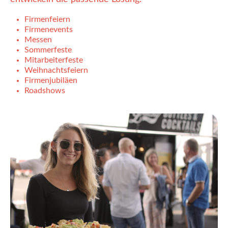
Firmenfeiern
Firmenevents
Messen
Sommerfeste
Mitarbeiterfeste
Weihnachtsfeiern
Firmenjubiläen
Roadshows