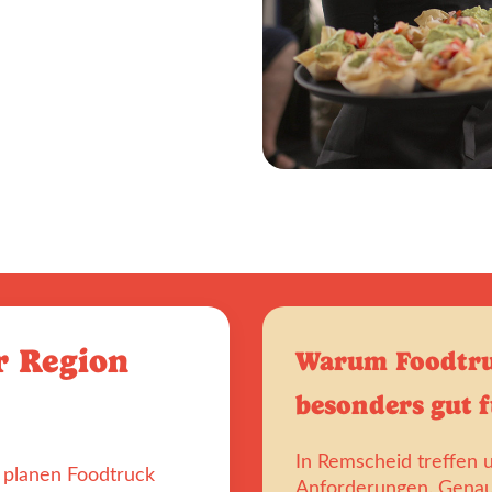
r Region
Warum Foodtru
besonders gut 
In Remscheid treffen u
n planen Foodtruck
Anforderungen. Genau 