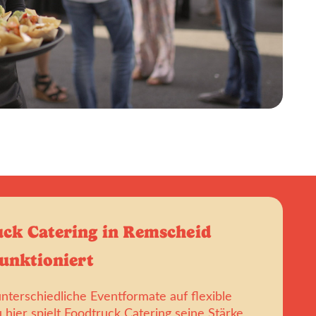
ck Catering in Remscheid
funktioniert
nterschiedliche Eventformate auf flexible
hier spielt Foodtruck Catering seine Stärke