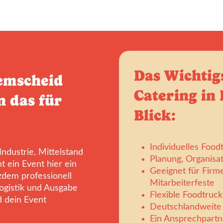
Das Wichtig
Remscheid
Catering in
 das für
Blick:
Individuelles Food
ndustrie, Mittelstand
Planung, Organisa
 ein Event hier ein
Geeignet für Firm
tzdem professionell
Mitarbeiterfeste
Logistik und Ausgabe
Flexible Foodtruc
d dein Event
Deutschlandweite 
Ein Ansprechpartn