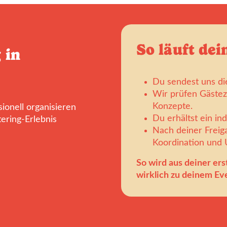
So läuft dei
 in
Du sendest uns di
Wir prüfen Gästez
Konzepte.
ionell organisieren
Du erhältst ein in
ering-Erlebnis
Nach deiner Frei
Koordination und
So wird aus deiner ers
wirklich zu deinem Eve