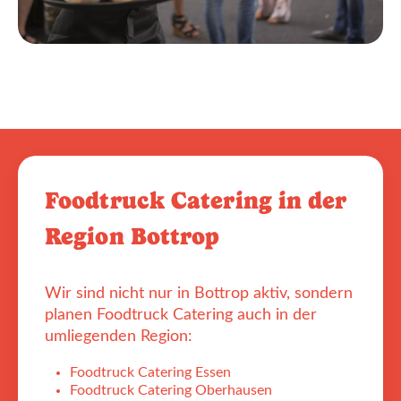
Foodtruck Catering in der
Region Bottrop
Wir sind nicht nur in Bottrop aktiv, sondern
planen Foodtruck Catering auch in der
umliegenden Region:
Foodtruck Catering Essen
Foodtruck Catering Oberhausen