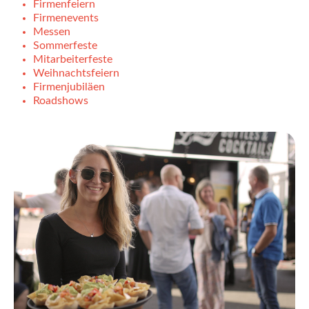
Firmenfeiern
Firmenevents
Messen
Sommerfeste
Mitarbeiterfeste
Weihnachtsfeiern
Firmenjubiläen
Roadshows