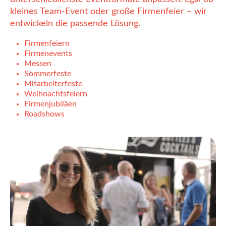
kleines Team-Event oder große Firmenfeier – wir
entwickeln die passende Lösung.
Firmenfeiern
Firmenevents
Messen
Sommerfeste
Mitarbeiterfeste
Weihnachtsfeiern
Firmenjubiläen
Roadshows