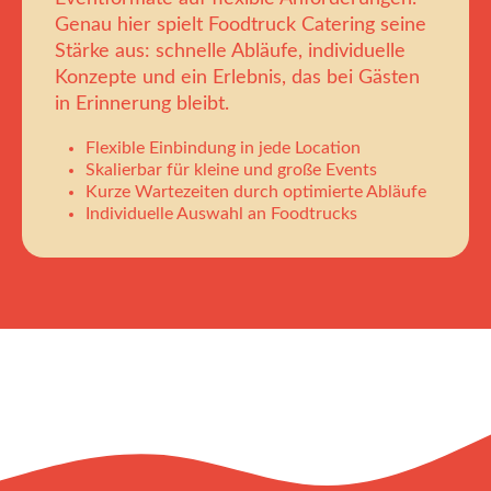
Genau hier spielt Foodtruck Catering seine
Stärke aus: schnelle Abläufe, individuelle
Konzepte und ein Erlebnis, das bei Gästen
in Erinnerung bleibt.
Flexible Einbindung in jede Location
Skalierbar für kleine und große Events
Kurze Wartezeiten durch optimierte Abläufe
Individuelle Auswahl an Foodtrucks