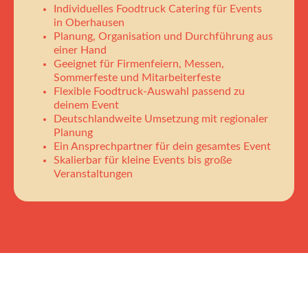
Individuelles Foodtruck Catering für Events
in Oberhausen
Planung, Organisation und Durchführung aus
einer Hand
Geeignet für Firmenfeiern, Messen,
Sommerfeste und Mitarbeiterfeste
Flexible Foodtruck-Auswahl passend zu
deinem Event
Deutschlandweite Umsetzung mit regionaler
Planung
Ein Ansprechpartner für dein gesamtes Event
Skalierbar für kleine Events bis große
Veranstaltungen