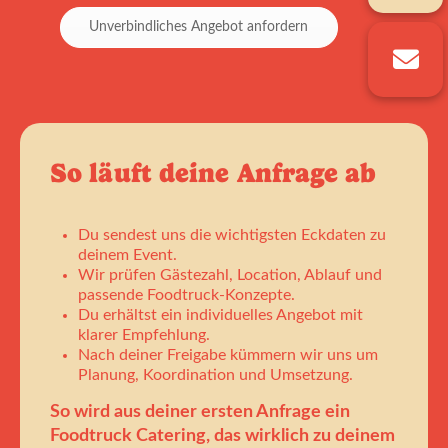
Unverbindliches Angebot anfordern
So läuft deine Anfrage ab
Du sendest uns die wichtigsten Eckdaten zu
deinem Event.
Wir prüfen Gästezahl, Location, Ablauf und
passende Foodtruck-Konzepte.
Du erhältst ein individuelles Angebot mit
klarer Empfehlung.
Nach deiner Freigabe kümmern wir uns um
Planung, Koordination und Umsetzung.
So wird aus deiner ersten Anfrage ein
Foodtruck Catering, das wirklich zu deinem