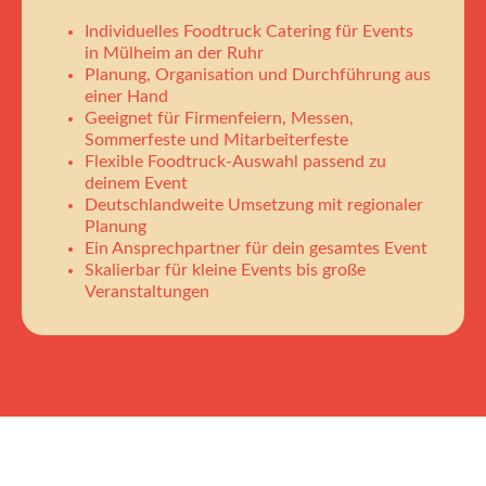
Individuelles Foodtruck Catering für Events
in Mülheim an der Ruhr
Planung, Organisation und Durchführung aus
einer Hand
Geeignet für Firmenfeiern, Messen,
Sommerfeste und Mitarbeiterfeste
Flexible Foodtruck-Auswahl passend zu
deinem Event
Deutschlandweite Umsetzung mit regionaler
Planung
Ein Ansprechpartner für dein gesamtes Event
Skalierbar für kleine Events bis große
Veranstaltungen