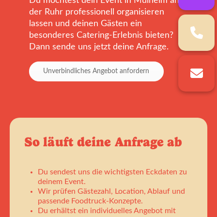
Du möchtest dein Event in Mülheim an
der Ruhr professionell organisieren
lassen und deinen Gästen ein
besonderes Catering-Erlebnis bieten?
Dann sende uns jetzt deine Anfrage.
Unverbindliches Angebot anfordern
So läuft deine Anfrage ab
Du sendest uns die wichtigsten Eckdaten zu
deinem Event.
Wir prüfen Gästezahl, Location, Ablauf und
passende Foodtruck-Konzepte.
Du erhältst ein individuelles Angebot mit