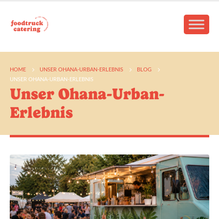
HOME
UNSER OHANA-URBAN-ERLEBNIS
BLOG
UNSER OHANA-URBAN-ERLEBNIS
Unser Ohana-Urban-
Erlebnis