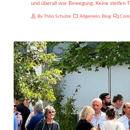
und überall war Bewegung. Keine steifen Tis
By
Thilo Schulze
Allgemein
,
Blog
Comm