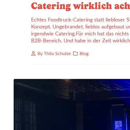
Catering wirklich ach
Echtes Foodtruck-Catering statt liebloser 
Konzept. Ungebrandet, lieblos aufgebaut 
irgendwie Catering.Für mich hat das nichts
B2B-Bereich. Und habe in der Zeit wirklich 
By
Thilo Schulze
Blog