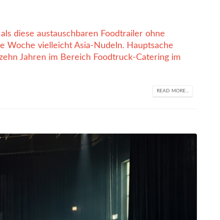
 als diese austauschbaren Foodtrailer ohne
te Woche vielleicht Asia-Nudeln. Hauptsache
r zehn Jahren im Bereich Foodtruck-Catering im
READ MORE...