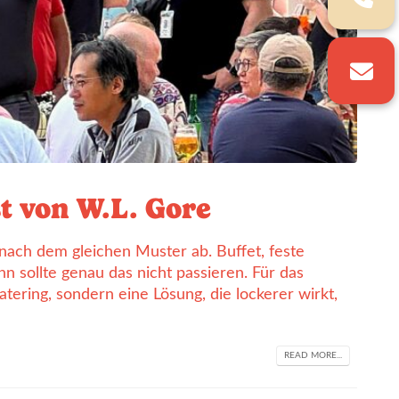
t von W.L. Gore
nach dem gleichen Muster ab. Buffet, feste
n sollte genau das nicht passieren. Für das
tering, sondern eine Lösung, die lockerer wirkt,
READ MORE...