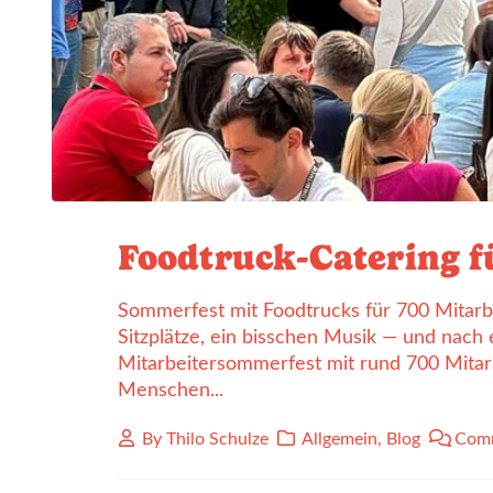
Foodtruck-Catering f
Sommerfest mit Foodtrucks für 700 Mitarbe
Sitzplätze, ein bisschen Musik — und nach 
Mitarbeitersommerfest mit rund 700 Mitarbe
Menschen...
By
Thilo Schulze
Allgemein
,
Blog
Comm