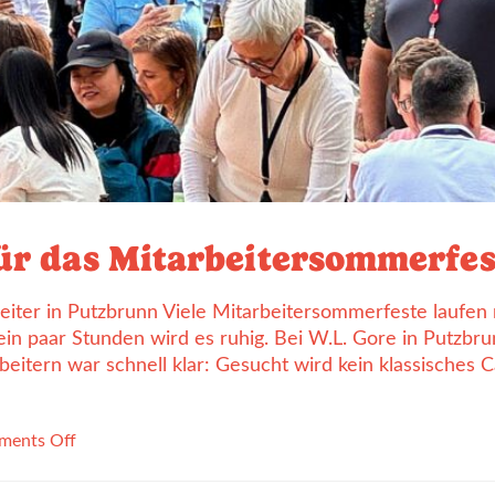
ür das Mitarbeitersommerfes
iter in Putzbrunn Viele Mitarbeitersommerfeste laufen 
ein paar Stunden wird es ruhig. Bei W.L. Gore in Putzbrun
itern war schnell klar: Gesucht wird kein klassisches Ca
ents Off