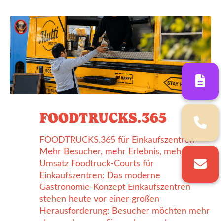
FOODTRUCKS.365
FOODTRUCKS.365 für Einkaufszentren –
Mehr Besucher, mehr Erlebnis, mehr
Umsatz Foodtruck-Courts für
Einkaufszentren: Das moderne
Gastronomie-Konzept Einkaufszentren
stehen heute vor einer großen
Herausforderung: Besucher möchten mehr