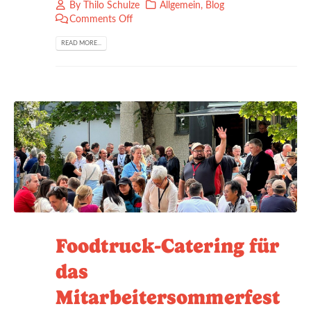
By
Thilo Schulze
Allgemein
,
Blog
Comments Off
READ MORE...
Foodtruck-Catering für
das
Mitarbeitersommerfest